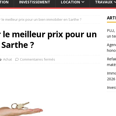
TION
INVESTISSEMENT
LOCATION
TRAVAUX
ART
e meilleur prix pour un bien immobilier en Sarthe ?
PLU, 
le meilleur prix pour un
un te
 Sarthe ?
Agenc
hono
Refai
Achat
Commentaires fermés
maté
Immob
2026
Inves