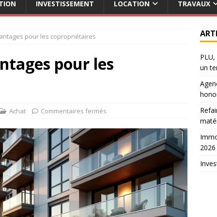
TION
INVESTISSEMENT
LOCATION
TRAVAUX
ART
vantages pour les copropriétaires
PLU, 
antages pour les
un te
Agenc
hono
Refai
Achat
Commentaires fermés
maté
Immob
2026
Inves