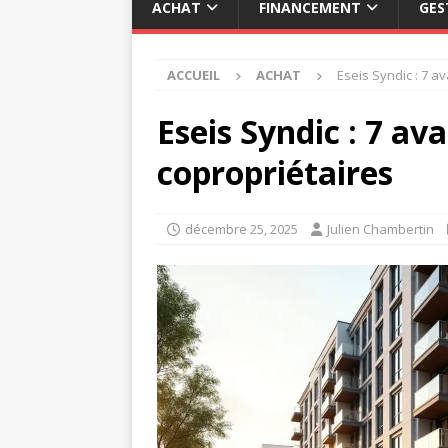
ACHAT
FINANCEMENT
GES
ACCUEIL
ACHAT
Eseis Syndic : 7 a
Eseis Syndic : 7 av
copropriétaires
décembre 25, 2025
Julien Chambertin