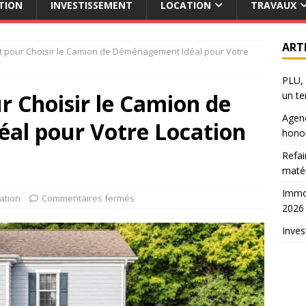
TION
INVESTISSEMENT
LOCATION
TRAVAUX
ART
 pour Choisir le Camion de Déménagement Idéal pour Votre
PLU, 
 Choisir le Camion de
un te
Agenc
al pour Votre Location
hono
Refai
maté
Immob
ation
Commentaires fermés
2026
Inves