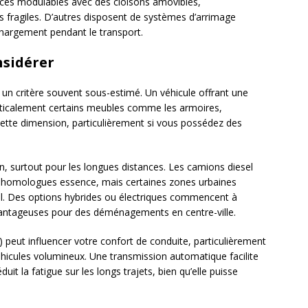
aces modulables avec des cloisons amovibles,
ts fragiles. D’autres disposent de systèmes d’arrimage
chargement pendant le transport.
nsidérer
un critère souvent sous-estimé. Un véhicule offrant une
rticalement certains meubles comme les armoires,
z cette dimension, particulièrement si vous possédez des
n, surtout pour les longues distances. Les camions diesel
homologues essence, mais certaines zones urbaines
sel. Des options hybrides ou électriques commencent à
vantageuses pour des déménagements en centre-ville.
peut influencer votre confort de conduite, particulièrement
éhicules volumineux. Une transmission automatique facilite
it la fatigue sur les longs trajets, bien qu’elle puisse