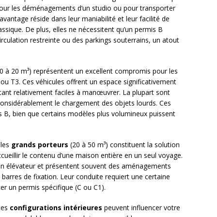
 pour les déménagements d’un studio ou pour transporter
vantage réside dans leur maniabilité et leur facilité de
assique. De plus, elles ne nécessitent qu’un permis B
rculation restreinte ou des parkings souterrains, un atout
0 à 20 m³) représentent un excellent compromis pour les
 T3. Ces véhicules offrent un espace significativement
tant relativement faciles à manœuvrer. La plupart sont
e considérablement le chargement des objets lourds. Ces
 B, bien que certains modèles plus volumineux puissent
 les
grands porteurs
(20 à 50 m³) constituent la solution
ccueillir le contenu d’une maison entière en un seul voyage.
on élévateur et présentent souvent des aménagements
barres de fixation. Leur conduite requiert une certaine
er un permis spécifique (C ou C1).
ntes
configurations intérieures
peuvent influencer votre