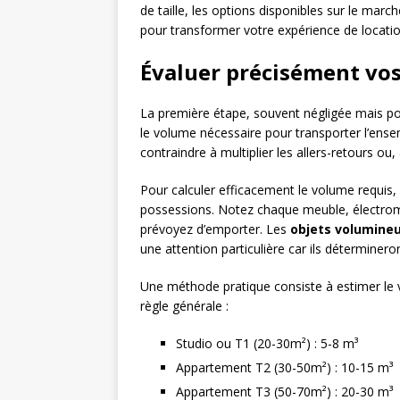
de taille, les options disponibles sur le marc
pour transformer votre expérience de location
Évaluer précisément vo
La première étape, souvent négligée mais po
le volume nécessaire pour transporter l’ense
contraindre à multiplier les allers-retours ou,
Pour calculer efficacement le volume requis
possessions. Notez chaque meuble, électrom
prévoyez d’emporter. Les
objets volumine
une attention particulière car ils déterminer
Une méthode pratique consiste à estimer le v
règle générale :
Studio ou T1 (20-30m²) : 5-8 m³
Appartement T2 (30-50m²) : 10-15 m³
Appartement T3 (50-70m²) : 20-30 m³