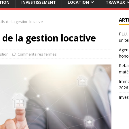
TION
INVESTISSEMENT
LOCATION
TRAVAUX
ART
ifs de la gestion locative
PLU, 
 de la gestion locative
un te
Agenc
stion
Commentaires fermés
hono
Refai
maté
Immob
2026
Inves