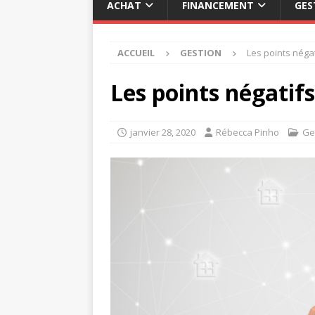
ACHAT
FINANCEMENT
GES
ACCUEIL
GESTION
Les points négat
Les points négatifs
janvier 28, 2020
Rébecca Pinho
Ge