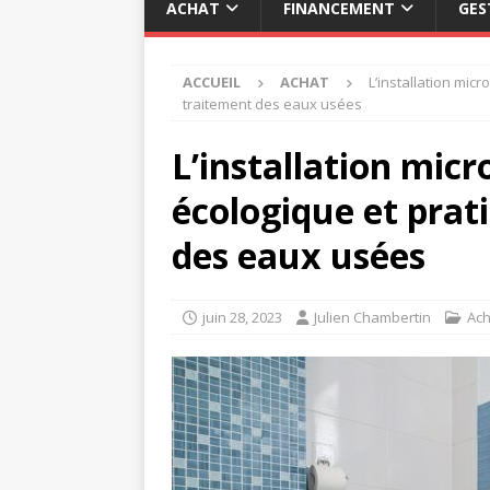
ACHAT
FINANCEMENT
GES
ACCUEIL
ACHAT
L’installation micr
traitement des eaux usées
L’installation micr
écologique et prat
des eaux usées
juin 28, 2023
Julien Chambertin
Ach