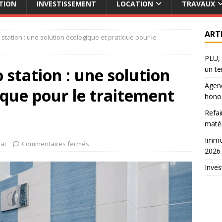
TION
INVESTISSEMENT
LOCATION
TRAVAUX
ART
o station : une solution écologique et pratique pour le
PLU, 
o station : une solution
un te
Agenc
ique pour le traitement
hono
Refai
maté
Immob
at
Commentaires fermés
2026
Inves