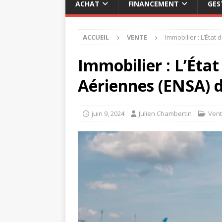
ACHAT
FINANCEMENT
GES
ACCUEIL
VENTE
Immobilier : L’Éta
Immobilier : L’Éta
Aériennes (ENSA) 
juin 9, 2024
Julien Chambertin
Ven