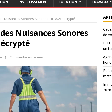
TION
INVESTISSEMENT
LOCATION
TRAVAUX
ART
t des Nuisances Sonores Aériennes (ENSA) décrypté
Cadas
t des Nuisances Sonores
de vo
décrypté
PLU, 
un te
Agenc
te
Commentaires fermés
hono
Refai
maté
Immob
2026