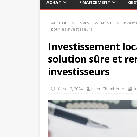
ACHAT
FINANCEMENT
GES
ACCUEIL
INVESTISSEMENT
Investi
pour les investisseurs
Investissement loca
solution sûre et re
investisseurs
février 2, 2024
Julien Chambertin
I