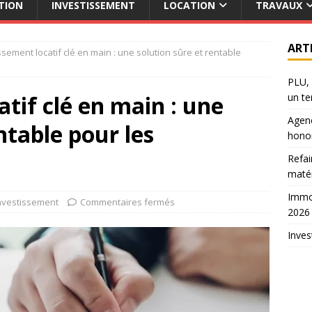
TION
INVESTISSEMENT
LOCATION
TRAVAUX
ART
ssement locatif clé en main : une solution sûre et rentable
PLU, 
tif clé en main : une
un te
Agenc
ntable pour les
hono
Refai
maté
Immob
nvestissement
Commentaires fermés
2026
Inves