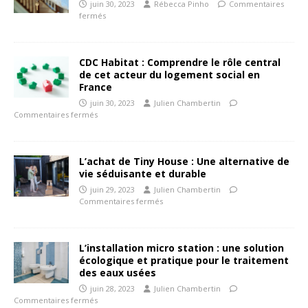
juin 30, 2023
Rébecca Pinho
Commentaires
fermés
CDC Habitat : Comprendre le rôle central
de cet acteur du logement social en
France
juin 30, 2023
Julien Chambertin
Commentaires fermés
L’achat de Tiny House : Une alternative de
vie séduisante et durable
juin 29, 2023
Julien Chambertin
Commentaires fermés
L’installation micro station : une solution
écologique et pratique pour le traitement
des eaux usées
juin 28, 2023
Julien Chambertin
Commentaires fermés